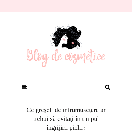
Blog de cosmetice
Ce greşeli de înfrumuseţare ar
trebui să evitaţi în timpul
îngrijirii pielii?