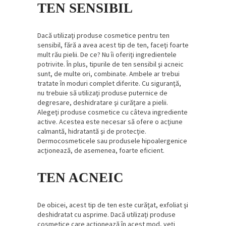
TEN SENSIBIL
Dacă utilizaţi produse cosmetice pentru ten
sensibil, fără a avea acest tip de ten, faceţi foarte
mult rău pielii. De ce? Nu îi oferiţi ingredientele
potrivite. În plus, tipurile de ten sensibil şi acneic
sunt, de multe ori, combinate. Ambele ar trebui
tratate în moduri complet diferite. Cu siguranţă,
nu trebuie să utilizaţi produse puternice de
degresare, deshidratare şi curăţare a pielii.
Alegeţi produse cosmetice cu câteva ingrediente
active. Acestea este necesar să ofere o acţiune
calmantă, hidratantă şi de protecţie.
Dermocosmeticele sau produsele hipoalergenice
acţionează, de asemenea, foarte eficient.
TEN ACNEIC
De obicei, acest tip de ten este curăţat, exfoliat şi
deshidratat cu asprime. Dacă utilizaţi produse
cosmetice care acţionează în acest mod, veţi