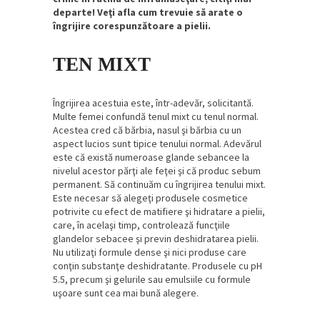
departe! Veţi afla cum trevuie să arate o
îngrijire corespunzătoare a pielii.
TEN MIXT
Îngrijirea acestuia este, într-adevăr, solicitantă.
Multe femei confundă tenul mixt cu tenul normal.
Acestea cred că bărbia, nasul şi bărbia cu un
aspect lucios sunt tipice tenului normal. Adevărul
este că există numeroase glande sebancee la
nivelul acestor părţi ale feţei şi că produc sebum
permanent. Să continuăm cu îngrijirea tenului mixt.
Este necesar să alegeţi produsele cosmetice
potrivite cu efect de matifiere şi hidratare a pielii,
care, în acelaşi timp, controlează funcţiile
glandelor sebacee şi previn deshidratarea pielii.
Nu utilizaţi formule dense şi nici produse care
conţin substanţe deshidratante. Produsele cu pH
5.5, precum şi gelurile sau emulsiile cu formule
uşoare sunt cea mai bună alegere.