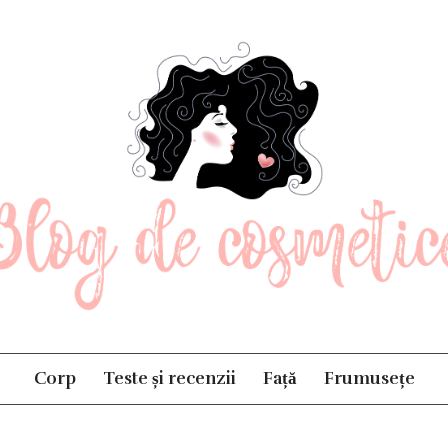
og de cosmetice
Corp
Teste și recenzii
Față
Frumusețe