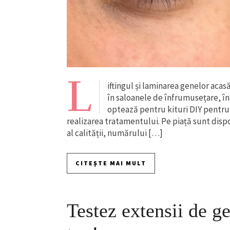
L
iftingul și laminarea genelor acas
în saloanele de înfrumusețare, în
optează pentru kituri DIY pentru
realizarea tratamentului. Pe piață sunt disp
al calității, numărului […]
CITEȘTE MAI MULT
Testez extensii de g