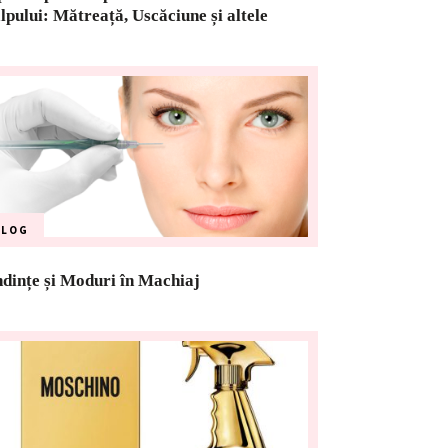
lpului: Mătreață, Uscăciune și altele
BLOG
dințe și Moduri în Machiaj