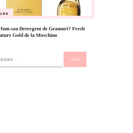
BLOG
rfum sau Detergent de Geamuri? Fresh
uture Gold de la Moschino
ută
pă: