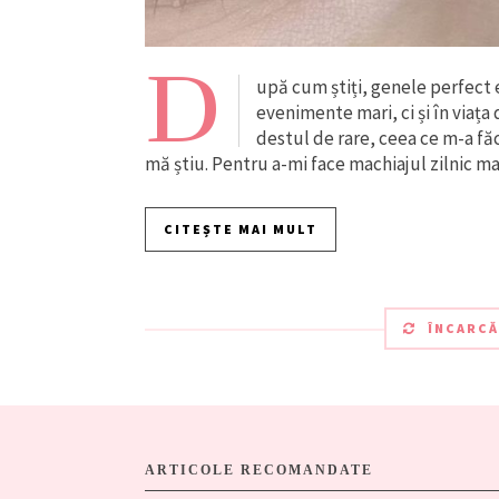
D
upă cum știți, genele perfect 
evenimente mari, ci și în viața
destul de rare, ceea ce m-a fă
mă știu. Pentru a-mi face machiajul zilnic m
CITEȘTE MAI MULT
ÎNCARCĂ
ARTICOLE RECOMANDATE