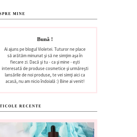
SPRE MINE
Bună !
Ai ajuns pe blogul Violetei. Tuturor ne place
să arătăm minunat şi să ne simţim aşa în
fiecare zi. Dacă şi tu - ca şi mine - eşti
interesată de produse cosmetice şi urmăreşti
lansările de noi produse, te vei simţi aici ca
acasă, nu am nicio îndoială :) Bine ai venit!
TICOLE RECENTE