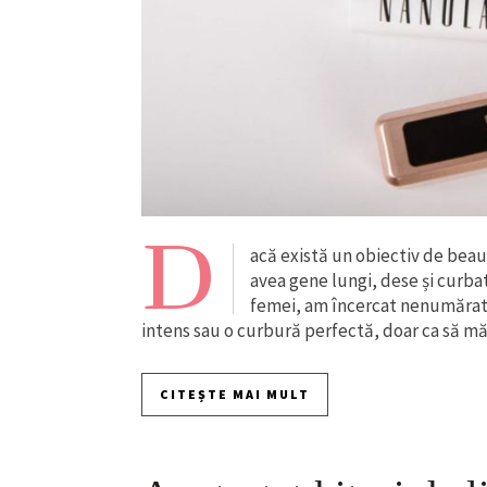
D
acă există un obiectiv de beau
avea gene lungi, dese și curbat
femei, am încercat nenumărate
intens sau o curbură perfectă, doar ca să m
CITEȘTE MAI MULT