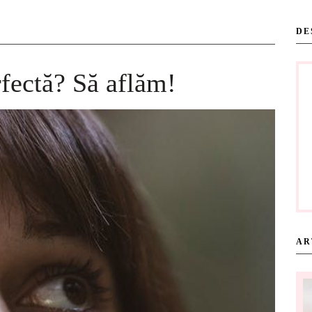
DE
fectă? Să aflăm!
AR