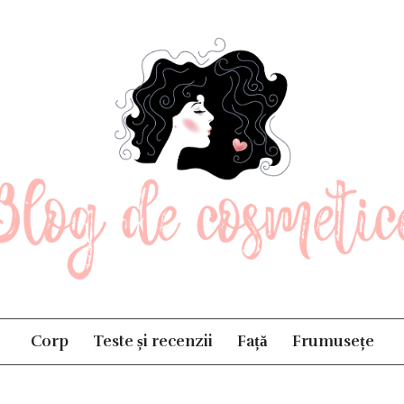
og de cosmetice
Corp
Teste și recenzii
Față
Frumusețe