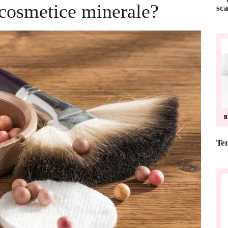
 cosmetice minerale?
sca
Ten