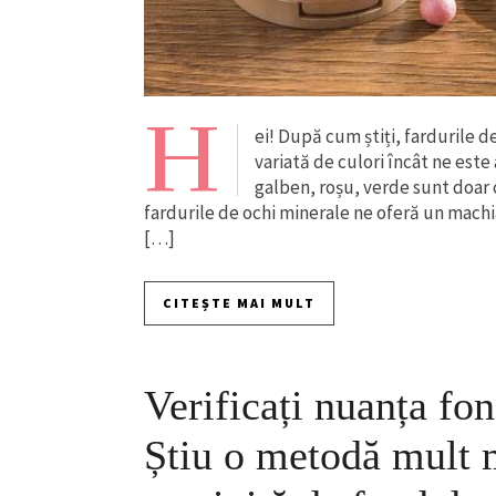
H
ei! După cum știți, fardurile 
variată de culori încât ne est
galben, roșu, verde sunt doar 
fardurile de ochi minerale ne oferă un machia
[…]
CITEȘTE MAI MULT
Verificați nuanța fo
Știu o metodă mult 