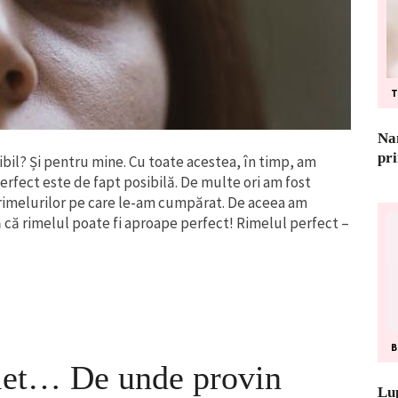
T
Nan
pr
bil? Și pentru mine. Cu toate acestea, în timp, am
erfect este de fapt posibilă. De multe ori am fost
imelurilor pe care le-am cumpărat. De aceea am
lă că rimelul poate fi aproape perfect! Rimelul perfect –
olet… De unde provin
Lu