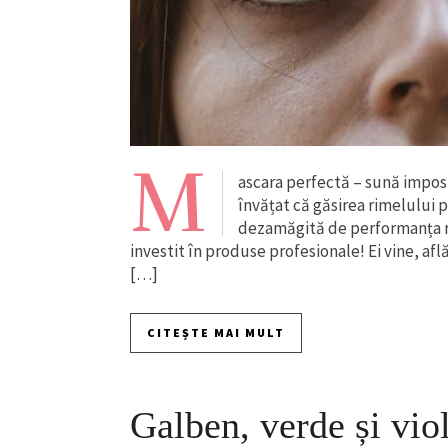
M
ascara perfectă – sună imposi
învățat că găsirea rimelului p
dezamăgită de performanța r
investit în produse profesionale! Ei vine, af
[…]
CITEȘTE MAI MULT
Galben, verde și vi