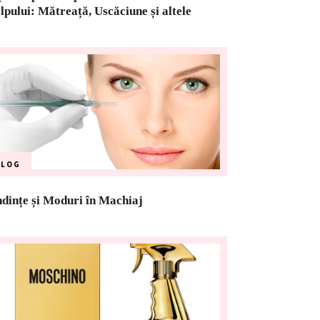
lpului: Mătreață, Uscăciune și altele
BLOG
dințe și Moduri în Machiaj