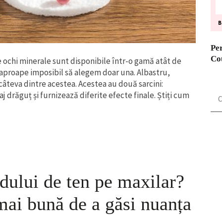
Pe
Co
de ochi minerale sunt disponibile într-o gamă atât de
e aproape imposibil să alegem doar una. Albastru,
câteva dintre acestea. Acestea au două sarcini:
Ca
j drăguț și furnizează diferite efecte finale. Știți cum
du
ndului de ten pe maxilar?
mai bună de a găsi nuanța