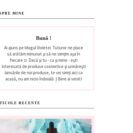
SPRE MINE
Bună !
Ai ajuns pe blogul Violetei. Tuturor ne place
să arătăm minunat şi să ne simţim aşa în
fiecare zi. Dacă şi tu - ca şi mine - eşti
interesată de produse cosmetice şi urmăreşti
lansările de noi produse, te vei simţi aici ca
acasă, nu am nicio îndoială :) Bine ai venit!
TICOLE RECENTE