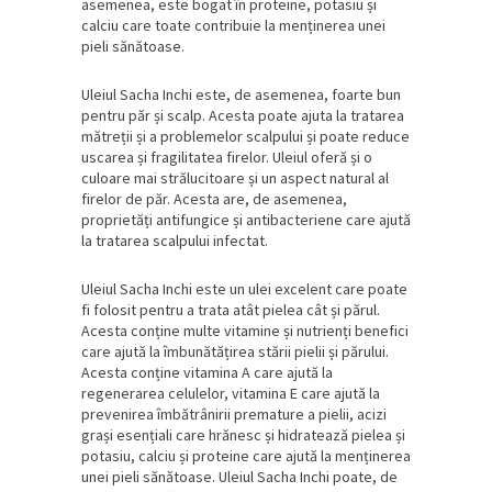
asemenea, este bogat în proteine, potasiu și
calciu care toate contribuie la menținerea unei
pieli sănătoase.
Uleiul Sacha Inchi este, de asemenea, foarte bun
pentru păr și scalp. Acesta poate ajuta la tratarea
mătreții și a problemelor scalpului și poate reduce
uscarea și fragilitatea firelor. Uleiul oferă și o
culoare mai strălucitoare și un aspect natural al
firelor de păr. Acesta are, de asemenea,
proprietăți antifungice și antibacteriene care ajută
la tratarea scalpului infectat.
Uleiul Sacha Inchi este un ulei excelent care poate
fi folosit pentru a trata atât pielea cât și părul.
Acesta conține multe vitamine și nutrienți benefici
care ajută la îmbunătățirea stării pielii și părului.
Acesta conține vitamina A care ajută la
regenerarea celulelor, vitamina E care ajută la
prevenirea îmbătrânirii premature a pielii, acizi
grași esențiali care hrănesc și hidratează pielea și
potasiu, calciu și proteine care ajută la menținerea
unei pieli sănătoase. Uleiul Sacha Inchi poate, de