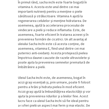
În primul rând, sacha inchi este foarte bogată în
vitamina A. Acesta este unul dintre cei mai
importanti nutrienți pentru a menține o piele
sănătoasă și strălucitoare. Vitamina A ajută la
regenerarea celulelor și menține hidratarea. De
asemenea, ajută la accelerarea procesului de
vindecare a pielii și reduce inflamatia. Este, de
asemenea, foarte eficient în tratarea acneei și în
prevenirea formării de cicatrici. Un alt avantaj al
uleiului Sacha Inchi este că acesta conține, de
asemenea, vitamina E, fiind unul dintre cei mai
puternici anti-oxidanți. Acesta protejează pielea
împotriva daunei cauzate de razele ultraviolete și
poate ajuta la prevenirea semnelor prematură de
îmbătrânire a pielii.
Uleiul Sacha Inchi este, de asemenea, bogat în
acizi grași esențiali și, prin urmare, poate fi folosit
pentru a hrăni și hidrata pielea în mod eficient.
Acizii grași ajută la îmbunătățirea elasticității și vor
ajuta la prevenirea ridurilor și a liniilor fine. Acest
lucru face ca uleiul Sacha Inchi să fie ideal pentru
a-i oferi pielii un aspect mai ferm și mai elastic. De