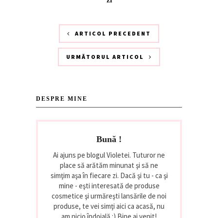
ARTICOL PRECEDENT
URMĂTORUL ARTICOL
DESPRE MINE
Bună !
Ai ajuns pe blogul Violetei. Tuturor ne
place să arătăm minunat şi să ne
simţim aşa în fiecare zi. Dacă şi tu - ca şi
mine - eşti interesată de produse
cosmetice şi urmăreşti lansările de noi
produse, te vei simţi aici ca acasă, nu
am nicio îndoială :) Bine ai venit!