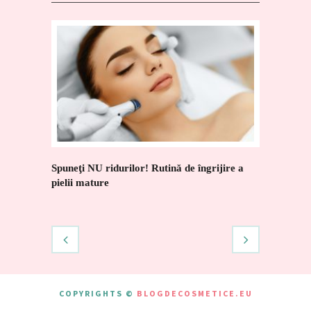
Spuneţi NU ridurilor! Rutină de îngrijire a
Nanoil Ha
pielii mature
preferat 
COPYRIGHTS ©
BLOGDECOSMETICE.EU