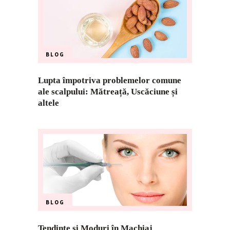
BLOG
Lupta împotriva problemelor comune
ale scalpului: Mătreață, Uscăciune și
altele
BLOG
Tendințe și Moduri în Machiaj