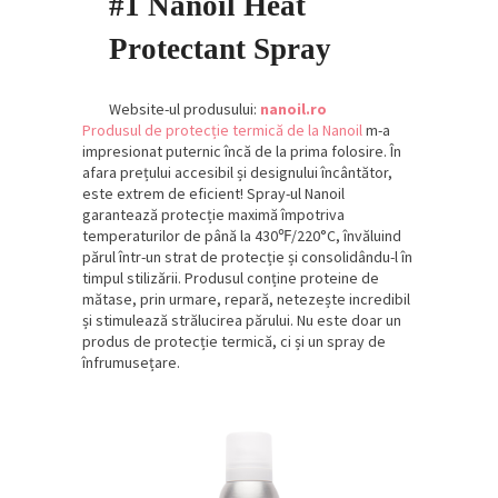
#1 Nanoil Heat
Protectant Spray
Website-ul produsului:
nanoil.ro
Produsul de protecție termică de la Nanoil
m-a
impresionat puternic încă de la prima folosire. În
afara prețului accesibil și designului încântător,
este extrem de eficient! Spray-ul Nanoil
garantează protecție maximă împotriva
temperaturilor de până la 430℉/220°C, învăluind
părul într-un strat de protecție și consolidându-l în
timpul stilizării. Produsul conține proteine de
mătase, prin urmare, repară, netezește incredibil
și stimulează strălucirea părului. Nu este doar un
produs de protecție termică, ci și un spray de
înfrumusețare.