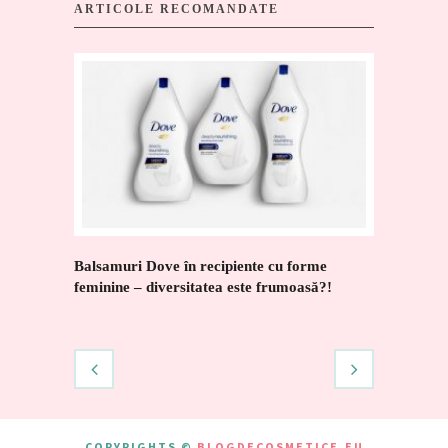
ARTICOLE RECOMANDATE
Balsamuri Dove în recipiente cu forme
Ce puteţi
feminine – diversitatea este frumoasă?!
COPYRIGHTS ©
BLOGDECOSMETICE.EU