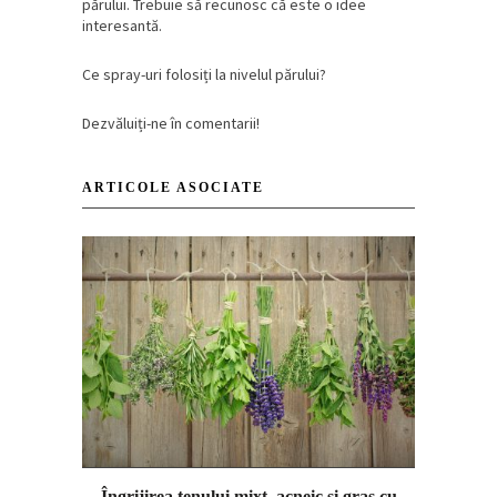
părului. Trebuie să recunosc că este o idee
interesantă.
Ce spray-uri folosiți la nivelul părului?
Dezvăluiți-ne în comentarii!
ARTICOLE ASOCIATE
Îngrijirea tenului mixt, acneic şi gras cu